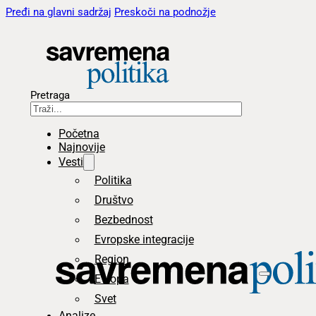
Pređi na glavni sadržaj
Preskoči na podnožje
Pretraga
Početna
Najnovije
Vesti
Politika
Društvo
Bezbednost
Evropske integracije
Region
Evropa
Svet
Analize