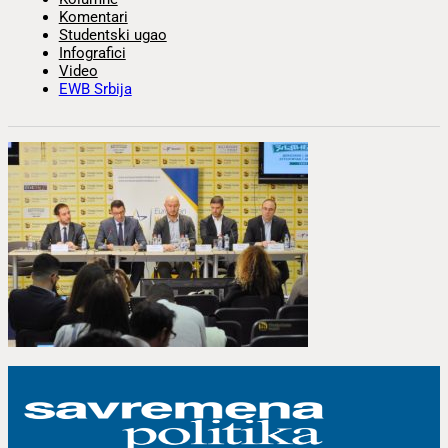
Komentari
Studentski ugao
Infografici
Video
EWB Srbija