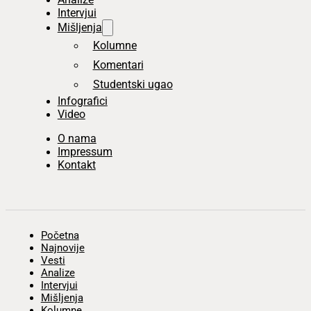
Intervjui
Mišljenja
Kolumne
Komentari
Studentski ugao
Infografici
Video
O nama
Impressum
Kontakt
Početna
Najnovije
Vesti
Analize
Intervjui
Mišljenja
Kolumne