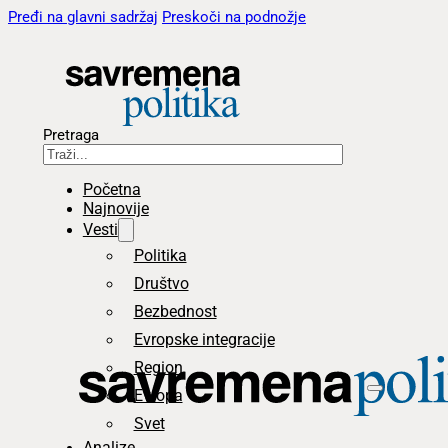
Pređi na glavni sadržaj
Preskoči na podnožje
Pretraga
Početna
Najnovije
Vesti
Politika
Društvo
Bezbednost
Evropske integracije
Region
Evropa
Svet
Analize