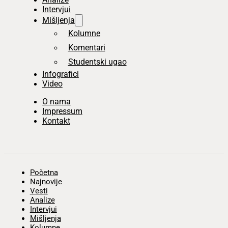
Intervjui
Mišljenja
Kolumne
Komentari
Studentski ugao
Infografici
Video
O nama
Impressum
Kontakt
Početna
Najnovije
Vesti
Analize
Intervjui
Mišljenja
Kolumne