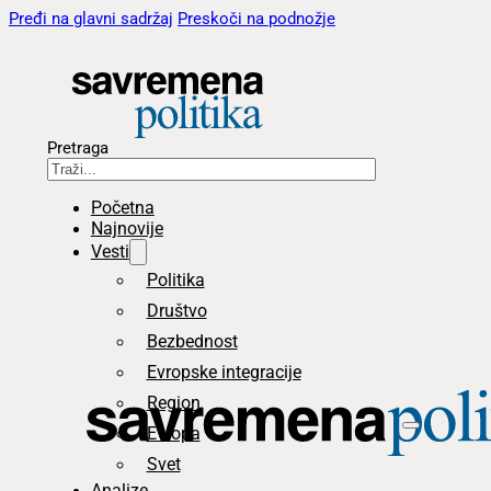
Pređi na glavni sadržaj
Preskoči na podnožje
Pretraga
Početna
Najnovije
Vesti
Politika
Društvo
Bezbednost
Evropske integracije
Region
Evropa
Svet
Analize