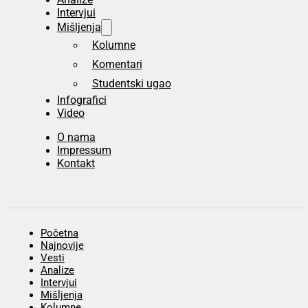
Intervjui
Mišljenja
Kolumne
Komentari
Studentski ugao
Infografici
Video
O nama
Impressum
Kontakt
Početna
Najnovije
Vesti
Analize
Intervjui
Mišljenja
Kolumne