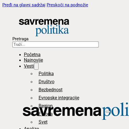
Pređi na glavni sadržaj
Preskoči na podnožje
Pretraga
Početna
Najnovije
Vesti
Politika
Društvo
Bezbednost
Evropske integracije
Region
Evropa
Svet
Analize