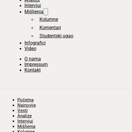
Intervjui
Mišljenja
Kolumne
Komentari
Studentski ugao
Infografici
Video
O nama
Impressum
Kontakt
Početna
Najnovije
Vesti
Analize
Intervjui
Mišljenja
Kolumne