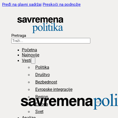
Pređi na glavni sadržaj
Preskoči na podnožje
Pretraga
Početna
Najnovije
Vesti
Politika
Društvo
Bezbednost
Evropske integracije
Region
Evropa
Svet
Analize