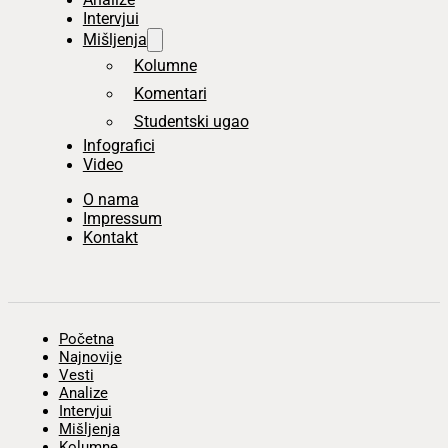
Intervjui
Mišljenja
Kolumne
Komentari
Studentski ugao
Infografici
Video
O nama
Impressum
Kontakt
Početna
Najnovije
Vesti
Analize
Intervjui
Mišljenja
Kolumne