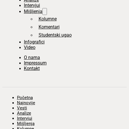
Intervjui
Mišljenja
Kolumne
Komentari
Studentski ugao
Infografici
Video
O nama
Impressum
Kontakt
Početna
Najnovije
Vesti
Analize
Intervjui
Mišljenja
Kolumne