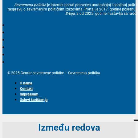
Savremena politika
je internet portal posvećen unutrašnjoj i spoljnoj politic
raspravu o savremenim političkim izazovima. Portal je 2017. godine pokrenu
Srbija
, a od 2025. godine nastavlja sa ra
© 2025 Centar savremene politike – Savremena politika
O nama
Kontakt
Impressum
Uslovi korišćenja
Između redova