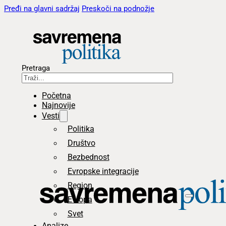
Pređi na glavni sadržaj
Preskoči na podnožje
Pretraga
Početna
Najnovije
Vesti
Politika
Društvo
Bezbednost
Evropske integracije
Region
Evropa
Svet
Analize