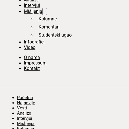
Intervjui
Mišljenja
Kolumne
Komentari
Studentski ugao
Infografici
Video
O nama
Impressum
Kontakt
Početna
Najnovije
Vesti
Analize
Intervjui
Mišljenja
Kolumne